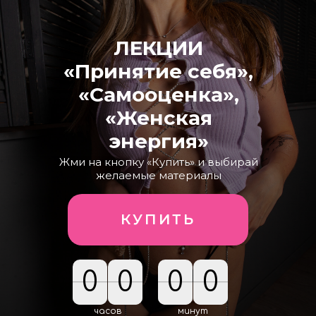
ЛЕКЦИИ
«Принятие себя»,
«Самооценка»,
«Женская
энергия»
Жми на кнопку «Купить» и выбирай
желаемые материалы
КУПИТЬ
0
0
0
0
0
0
0
0
часов
минут