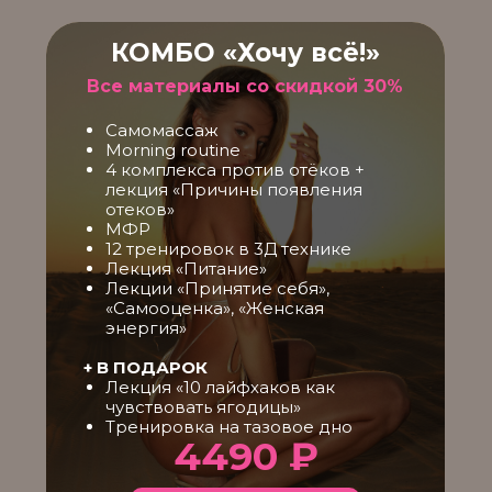
КОМБО
«Хочу всё!»
Все материалы со скидкой 30%
Самомассаж
Morning routine
4 комплекса против отёков +
лекция «Причины появления
отеков»
МФР
12 тренировок в 3Д технике
Лекция «Питание»
Лекции «Принятие себя»,
«Самооценка», «Женская
энергия»
+ В ПОДАРОК
Лекция «10 лайфхаков как
чувствовать ягодицы»
Тренировка на тазовое дно
4490 ₽