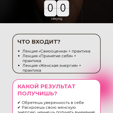
0
0
0
0
секунд
ЧТО ВХОДИТ?
Лекция «Самооценка» + практика
Лекция «Принятие себя» +
практика
Лекция «Женская энергия» +
практика
КАКОЙ РЕЗУЛЬТАТ
ПОЛУЧИШЬ?
✔ Обретешь уверенность в себе
✔ Раскроешь свою женскую
энергию, начнешь получать внимание