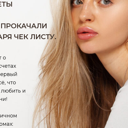
ЕТЫ
К ПРОКАЧАЛИ
РЯ ЧЕК ЛИСТУ.
т о
счетах
первый
ё, что
 любить и
ни!
личном
рмах: