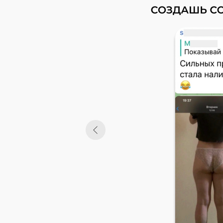
ягодицы:
Перес